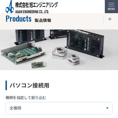
HOME
製品情報
AE-LINKホスト
パソコン接続用
Products
製品情報
製品情報トップページ
AC100V パルス指令ドライバ
パソコン接続用
DC パルス指令ドライバ
種類を指定して絞り込む
特殊・特化ドライバ