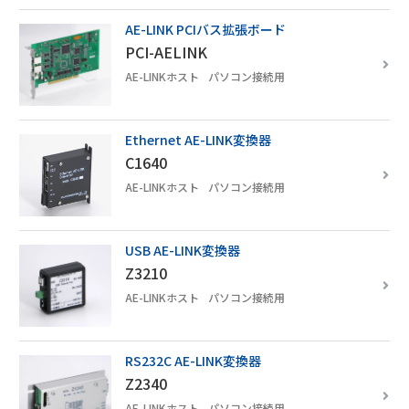
AE-LINK PCIバス拡張ボード
PCI-AELINK
高速FA通信機器
AE-LINKホスト
パソコン接続用
AE-LINKホスト
Ethernet AE-LINK変換器
C1640
AE-LINKホスト
パソコン接続用
AE-LINKスレーブ
USB AE-LINK変換器
モータ、アクチュエータ
Z3210
AE-LINKホスト
パソコン接続用
その他
RS232C AE-LINK変換器
Z2340
弊社製品をご検討にあたって
AE-LINKホスト
パソコン接続用