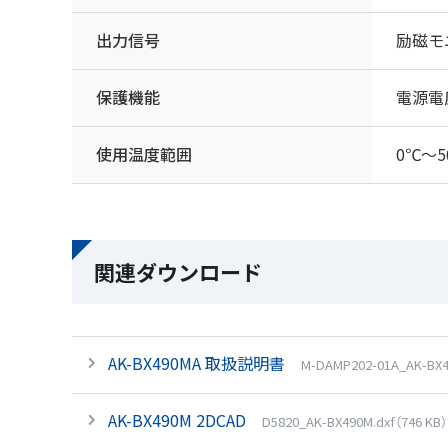
出力信号
励磁モ
保護機能
電源電
使用温度範囲
0℃～
関連ダウンロード
AK-BX490MA 取扱説明書
M-DAMP202-01A_AK-BX4
AK-BX490M 2DCAD
D5820_AK-BX490M.dxf（746 KB）