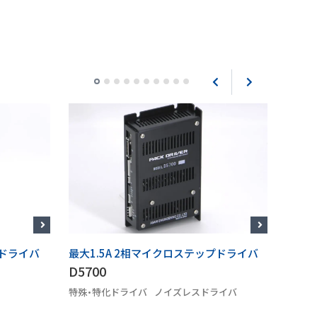
プドライバ
最大1.5A 2相マイクロステップドライバ
最大1
D5700
AK-B
特殊・特化ドライバ
ノイズレスドライバ
DC 
2相ス