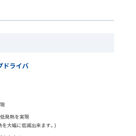
プドライバ
実現
タ低発熱を実現
熱を大幅に低減出来ます。)