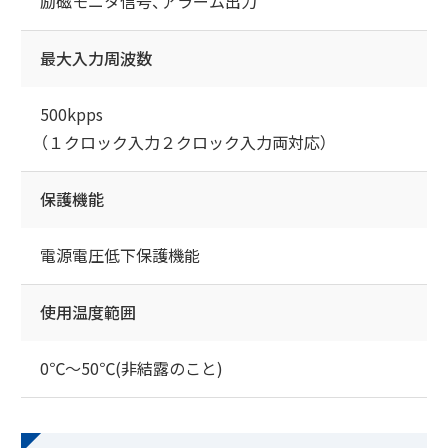
励磁モニタ信号、アラーム出力
最大入力周波数
500kpps
（１クロック入力２クロック入力両対応）
保護機能
電源電圧低下保護機能
使用温度範囲
0℃～50℃(非結露のこと)