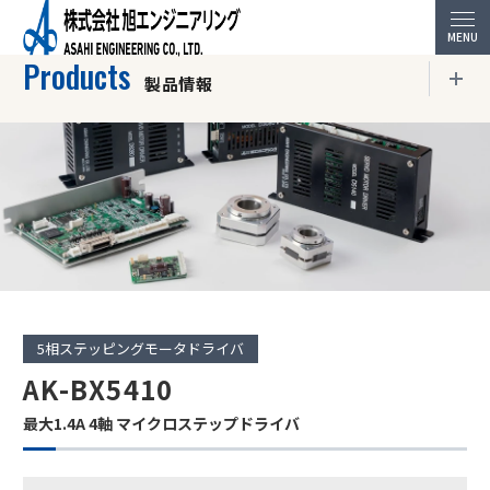
HOME
製品情報
DC パルス指令ドライバ
5相ステッピングモータ
Products
製品情報
製品情報トップページ
AC100V パルス指令ドライバ
5相ステッピングモータドライバ
AK-BX5410
DC パルス指令ドライバ
最大1.4A 4軸 マイクロステップドライバ
特殊・特化ドライバ