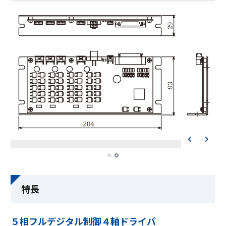
高速FA通信機器
AE-LINKホスト
AE-LINKスレーブ
モータ、アクチュエータ
その他
特長
弊社製品をご検討にあたって
５相フルデジタル制御４軸ドライバ